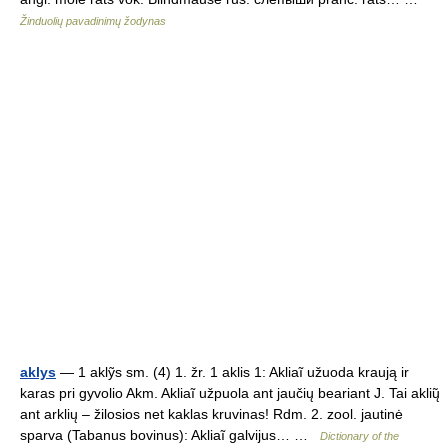
Žinduolių pavadinimų žodynas
aklys
— 1 aklỹs sm. (4) 1. žr. 1 aklis 1: Akliaĩ užuoda kraują ir
karas pri gyvolio Akm. Akliaĩ užpuola ant jaučių beariant J. Tai aklių̃
ant arklių – žilosios net kaklas kruvinas! Rdm. 2. zool. jautinė
sparva (Tabanus bovinus): Akliaĩ galvijus… …
Dictionary of the