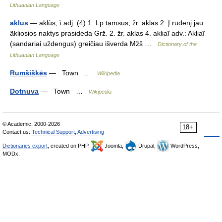
Lithuanian Language
aklus
— aklùs, ì adj. (4) 1. Lp tamsus; žr. aklas 2: Į rudenį jau
ãkliosios naktys prasideda Grž. 2. žr. aklas 4. akliaĩ adv.: Akliaĩ
(sandariai uždengus) greičiau išverda Mžš …
Dictionary of the
Lithuanian Language
Rumšiškės
— Town …
Wikipedia
Dotnuva
— Town …
Wikipedia
© Academic, 2000-2026
18+
Contact us:
Technical Support
,
Advertising
Dictionaries export
, created on PHP,
Joomla,
Drupal,
WordPress,
MODx.