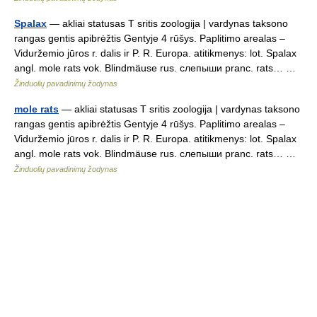
Spalax
— akliai statusas T sritis zoologija | vardynas taksono
rangas gentis apibrėžtis Gentyje 4 rūšys. Paplitimo arealas –
Viduržemio jūros r. dalis ir P. R. Europa. atitikmenys: lot. Spalax
angl. mole rats vok. Blindmäuse rus. слепыши pranc. rats… …
Žinduolių pavadinimų žodynas
mole rats
— akliai statusas T sritis zoologija | vardynas taksono
rangas gentis apibrėžtis Gentyje 4 rūšys. Paplitimo arealas –
Viduržemio jūros r. dalis ir P. R. Europa. atitikmenys: lot. Spalax
angl. mole rats vok. Blindmäuse rus. слепыши pranc. rats… …
Žinduolių pavadinimų žodynas