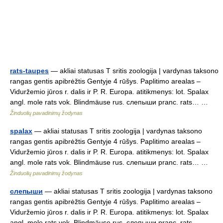
rats-taupes
— akliai statusas T sritis zoologija | vardynas taksono
rangas gentis apibrėžtis Gentyje 4 rūšys. Paplitimo arealas –
Viduržemio jūros r. dalis ir P. R. Europa. atitikmenys: lot. Spalax
angl. mole rats vok. Blindmäuse rus. слепыши pranc. rats… …
Žinduolių pavadinimų žodynas
spalax
— akliai statusas T sritis zoologija | vardynas taksono
rangas gentis apibrėžtis Gentyje 4 rūšys. Paplitimo arealas –
Viduržemio jūros r. dalis ir P. R. Europa. atitikmenys: lot. Spalax
angl. mole rats vok. Blindmäuse rus. слепыши pranc. rats… …
Žinduolių pavadinimų žodynas
слепыши
— akliai statusas T sritis zoologija | vardynas taksono
rangas gentis apibrėžtis Gentyje 4 rūšys. Paplitimo arealas –
Viduržemio jūros r. dalis ir P. R. Europa. atitikmenys: lot. Spalax
angl. mole rats vok. Blindmäuse rus. слепыши pranc. rats… …