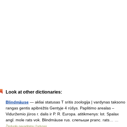
Look at other dictionaries:
Blindmäuse
— akliai statusas T sritis zoologija | vardynas taksono
rangas gentis apibrėžtis Gentyje 4 rūšys. Paplitimo arealas –
Viduržemio jūros r. dalis ir P. R. Europa. atitikmenys: lot. Spalax
angl. mole rats vok. Blindmäuse rus. слепыши pranc. rats… …
Žinduolių pavadinimų žodynas