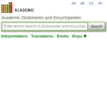
RU
DE
ES
FR
en-academic.com
Academic Dictionaries and Encyclopedias
Search!
Interpretations
Translations
Books
Игры ⚽