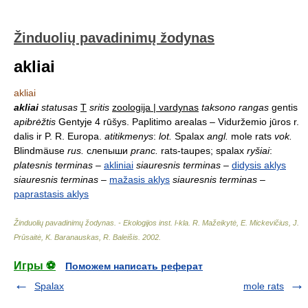
Žinduolių pavadinimų žodynas
akliai
akliai
akliai
statusas
T
sritis
zoologija | vardynas
taksono rangas
gentis
apibrėžtis
Gentyje 4 rūšys. Paplitimo arealas – Viduržemio jūros r.
dalis ir P. R. Europa.
atitikmenys
:
lot.
Spalax
angl.
mole rats
vok.
Blindmäuse
rus.
слепыши
pranc.
rats-taupes; spalax
ryšiai
:
platesnis terminas
–
akliniai
siauresnis terminas
–
didysis aklys
siauresnis terminas
–
mažasis aklys
siauresnis terminas
–
paprastasis aklys
Žinduolių pavadinimų žodynas. - Ekologijos inst. l-kla
.
R. Mažeikytė, E. Mickevičius, J.
Prūsaitė, K. Baranauskas, R. Baleišis
.
2002
.
Игры ⚽
Поможем написать реферат
Spalax
mole rats